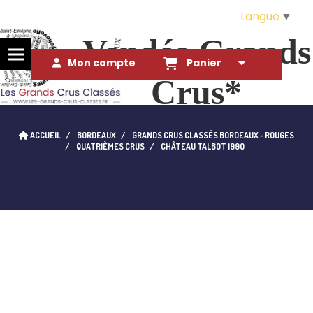
Langue
▼
Vendée Grands
Mon compte
Panier
Crus*
Des Grands Crus* à ce prix là ?!. 
ACCUEIL
BORDEAUX
GRANDS CRUS CLASSÉS BORDEAUX - ROUGES
qui l'eût cru...
QUATRIÈMES CRUS
CHÂTEAU TALBOT 1990