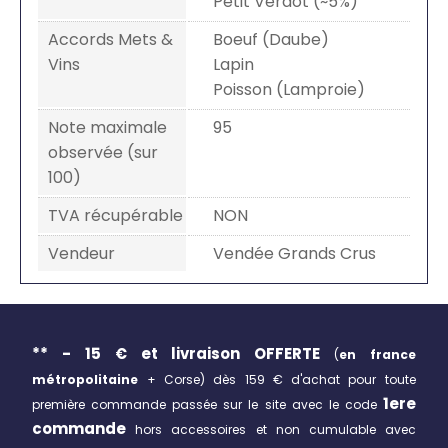
Petit Verdot (~5%)
Accords Mets &
Boeuf (Daube)
Vins
Lapin
Poisson (Lamproie)
Note maximale
95
observée (sur
100)
TVA récupérable
NON
Vendeur
Vendée Grands Crus
** - 15 € et livraison
OFFERTE
(
en france
métropolitaine
+ Corse)
dès 159 € d'achat pour toute
1ere
première commande passée sur le site avec le code
commande
hors accessoires et non cumulable avec