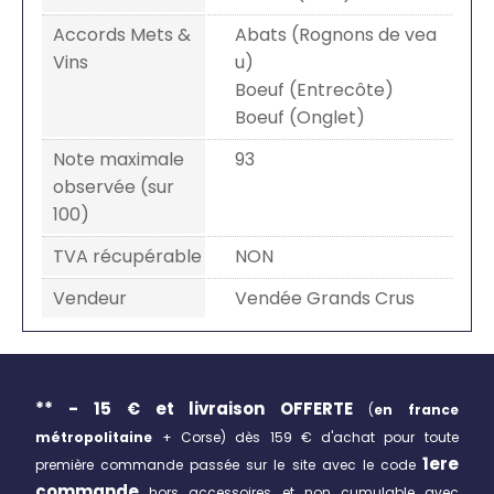
Accords Mets &
Abats (Rognons de vea
Vins
u)
Boeuf (Entrecôte)
Boeuf (Onglet)
Note maximale
93
observée (sur
100)
TVA récupérable
NON
Vendeur
Vendée Grands Crus
** - 15 € et livraison
OFFERTE
(
en france
métropolitaine
+ Corse)
dès 159 € d'achat pour toute
1ere
première commande passée sur le site avec le code
commande
hors accessoires et non cumulable avec