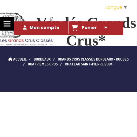
Langue
▼
Vendée Grands
Mon compte
Panier
Crus*
Des Grands Crus* à ce prix là ?!. 
ACCUEIL
BORDEAUX
GRANDS CRUS CLASSÉS BORDEAUX - ROUGES
qui l'eût cru...
QUATRIÈMES CRUS
CHÂTEAU SAINT-PIERRE 2004