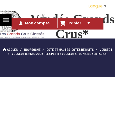
Langue
▼
Vendée Grands
Mon compte
Panier
Crus*
Des Grands Crus* à ce prix là ?!. 
ACCUEIL
BOURGOGNE
CÔTE ET HAUTES-CÔTES DE NUITS
VOUGEOT
qui l'eût cru...
VOUGEOT 1ER CRU 2006 - LES PETITS VOUGEOTS - DOMAINE BERTAGNA