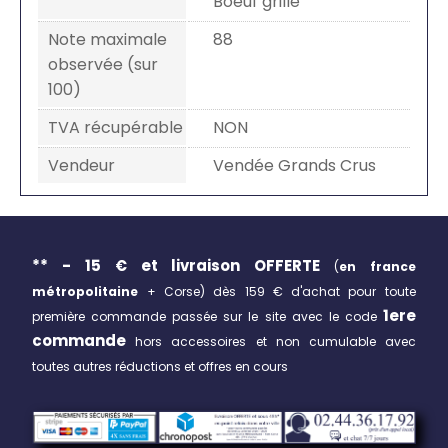
Boeuf grillé
Note maximale
88
observée (sur
100)
TVA récupérable
NON
Vendeur
Vendée Grands Crus
** - 15 € et livraison
OFFERTE
(
en france
métropolitaine
+ Corse)
dès 159 € d'achat pour toute
1ere
première commande passée sur le site avec le code
commande
hors accessoires et non cumulable avec
toutes autres réductions et offres en cours