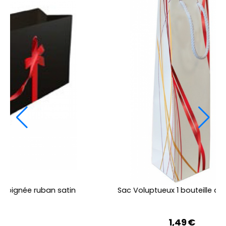
uteille avec lien
Sac Voluptueux 1 magnu
€
1,90
€