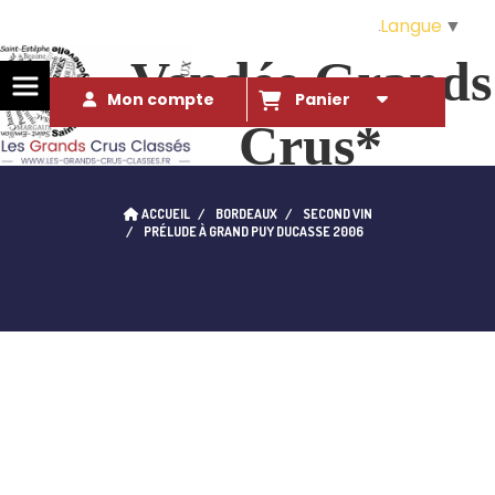
Langue
▼
Vendée Grands
Mon compte
Panier
Crus*
Des Grands Crus* à ce prix là ?!. 
ACCUEIL
BORDEAUX
SECOND VIN
qui l'eût cru...
PRÉLUDE À GRAND PUY DUCASSE 2006