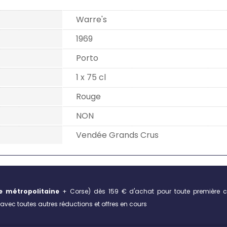
Warre's
1969
Porto
1 x 75 cl
Rouge
NON
Vendée Grands Crus
e métropolitaine
+ Corse)
dès 159 € d'achat pour toute première 
vec toutes autres réductions et offres en cours