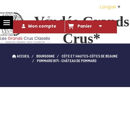
Langue
▼
Vendée Grands
Mon compte
Panier
Crus*
Des Grands Crus* à ce prix là ?!. 
ACCUEIL
BOURGOGNE
CÔTE ET HAUTES-CÔTES DE BEAUNE
qui l'eût cru...
POMMARD 1971 - CHÂTEAU DE POMMARD