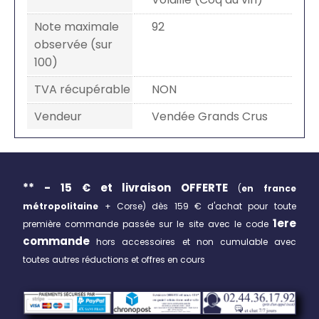
Note maximale
92
observée (sur
100)
TVA récupérable
NON
Vendeur
Vendée Grands Crus
** - 15 € et livraison
OFFERTE
(
en france
métropolitaine
+ Corse)
dès 159 € d'achat pour toute
1ere
première commande passée sur le site avec le code
commande
hors accessoires et non cumulable avec
toutes autres réductions et offres en cours