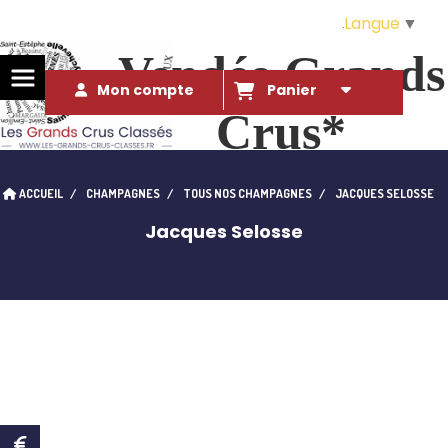
Langue
▼
Vendée Grands
Mon compte
Panier
Crus*
Des Grands Crus* à ce prix là ?!. 
ACCUEIL
CHAMPAGNES
TOUS NOS CHAMPAGNES
JACQUES SELOSSE
qui l'eût cru...
Jacques Selosse