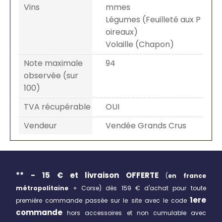
Vins
mmes
Légumes (Feuilleté aux P
oireaux)
Volaille (Chapon)
Note maximale
94
observée (sur
100)
TVA récupérable
OUI
Vendeur
Vendée Grands Crus
** - 15 € et livraison
OFFERTE
(
en france
métropolitaine
+ Corse)
dès 159 € d'achat pour toute
1ere
première commande passée sur le site avec le code
commande
hors accessoires et non cumulable avec