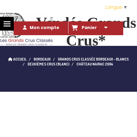
Langue
▼
Vendée Grands
Mon compte
Panier
Crus*
Des Grands Crus* à ce prix là ?!. 
ACCUEIL
BORDEAUX
GRANDS CRUS CLASSÉE BORDEAUX - BLANCS
qui l'eût cru...
DEUXIÈMES CRUS (BLANC)
CHÂTEAU NAIRAC 2004