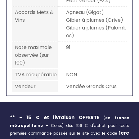
Petit Verdot (~2%)
Accords Mets &
Agneau (Gigot)
Vins
Gibier à plumes (Grive)
Gibier à plumes (Palomb
es)
Note maximale
91
observée (sur
100)
TVA récupérable
NON
Vendeur
Vendée Grands Crus
** - 15 € et livraison
OFFERTE
(
en france
métropolitaine
+ Corse)
dès 159 € d'achat pour toute
1ere
première commande passée sur le site avec le code