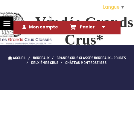
Langue
▼
Vendée Grands
Mon compte
Panier
Crus*
Des Grands Crus* à ce prix là ?!. 
ACCUEIL
BORDEAUX
GRANDS CRUS CLASSÉS BORDEAUX - ROUGES
qui l'eût cru...
DEUXIÈMES CRUS
CHÂTEAU MONTROSE 1988