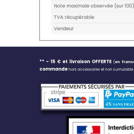
Note maximale observée (sur 100
TVA récupérable
Vendeur
** - 15 € et livraison
OFFERTE
(
en franc
commande
hors accessoires et non cumulable a