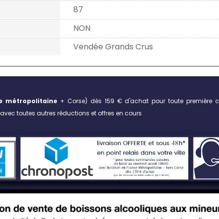
)
87
NON
Vendée Grands Crus
e métropolitaine
+ Corse)
dès 159 € d'achat pour toute première 
vec toutes autres réductions et offres en cours