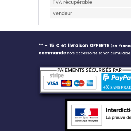
TVA récupérable
Vendeur
** - 15 € et livraison
OFFERTE
(
en franc
commande
hors accessoires et non cumulable a