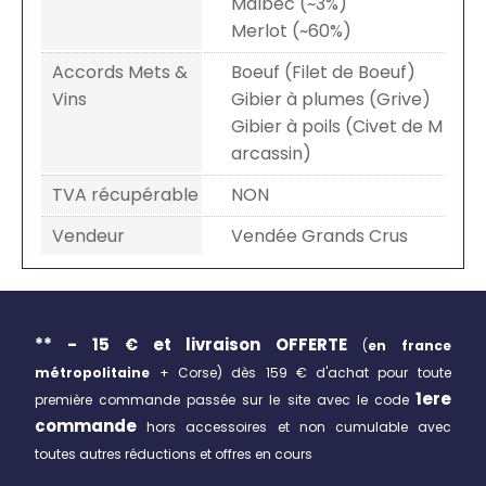
Malbec (~3%)
Merlot (~60%)
Accords Mets &
Boeuf (Filet de Boeuf)
Vins
Gibier à plumes (Grive)
Gibier à poils (Civet de M
arcassin)
TVA récupérable
NON
Vendeur
Vendée Grands Crus
** - 15 € et livraison
OFFERTE
(
en france
métropolitaine
+ Corse)
dès 159 € d'achat pour toute
1ere
première commande passée sur le site avec le code
commande
hors accessoires et non cumulable avec
toutes autres réductions et offres en cours