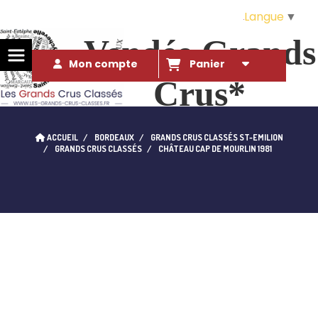
Langue
▼
Vendée Grands
Mon compte
Panier
Crus*
Des Grands Crus* à ce prix là ?!. 
ACCUEIL
BORDEAUX
GRANDS CRUS CLASSÉS ST-EMILION
qui l'eût cru...
GRANDS CRUS CLASSÉS
CHÂTEAU CAP DE MOURLIN 1981