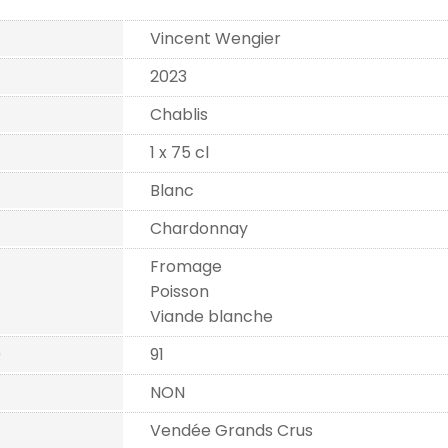
Vincent Wengier
2023
Chablis
1 x 75 cl
Blanc
Chardonnay
Fromage
Poisson
Viande blanche
)
91
NON
Vendée Grands Crus