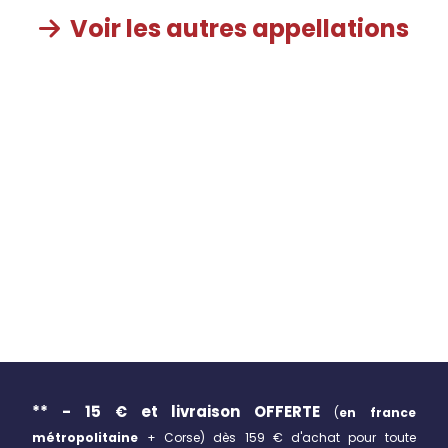
Voir les autres appellations

** - 15 € et livraison
OFFERTE
(
en france
métropolitaine
+ Corse)
dès 159 € d'achat pour toute