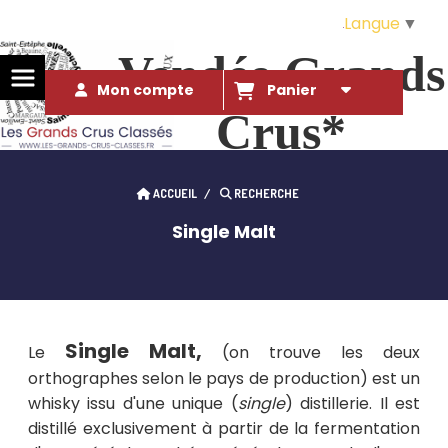
Langue
▼
Vendée Grands
Mon compte
Panier
Crus*
Des Grands Crus* à ce prix là ?!. 
ACCUEIL
RECHERCHE
qui l'eût cru...
Single Malt
Single Malt,
Le
(on trouve les deux
orthographes selon le pays de production) est un
whisky issu d'une unique (
single
) distillerie. Il est
distillé exclusivement à partir de la fermentation