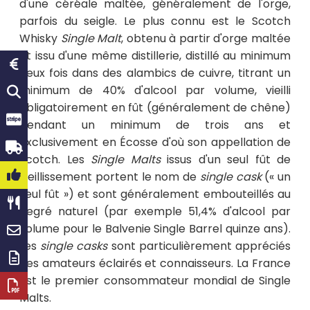
d'une céréale maltée, généralement de l'orge,
parfois du seigle. Le plus connu est le Scotch
Whisky
Single Malt
, obtenu à partir d'orge maltée
et issu d'une même distillerie, distillé au minimum
deux fois dans des alambics de cuivre, titrant un
minimum de 40% d'alcool par volume, vieilli
obligatoirement en fût (généralement de chêne)
pendant un minimum de trois ans et
exclusivement en Écosse d'où son appellation de
Scotch. Les
Single Malts
issus d'un seul fût de
vieillissement portent le nom de
single cask
(« un
seul fût ») et sont généralement embouteillés au
degré naturel (par exemple 51,4% d'alcool par
volume pour le Balvenie Single Barrel quinze ans).
Les
single casks
sont particulièrement appréciés
des amateurs éclairés et connaisseurs. La France
est le premier consommateur mondial de Single
Malts.