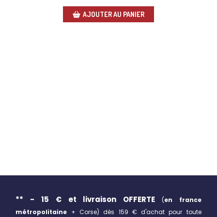
AJOUTER AU PANIER
** - 15 € et livraison
OFFERTE
(
en france
métropolitaine
+ Corse)
dès 159 € d'achat pour toute