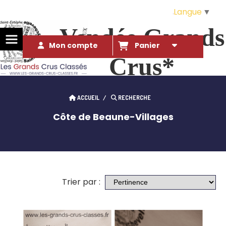
Langue
▼
Vendée Grands
Mon compte
Panier
Crus*
Des Grands Crus* à ce prix là ?!. 
ACCUEIL
RECHERCHE
qui l'eût cru...
Côte de Beaune-Villages
Trier par :