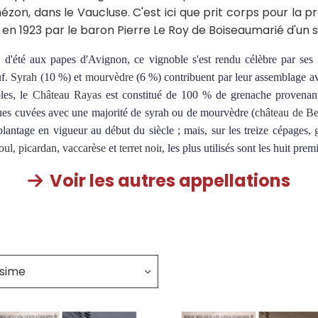
zon, dans le Vaucluse. C'est ici que prit corps pour la p
n en 1923 par le baron Pierre Le Roy de Boiseaumarié d'un
 d'été aux papes d'Avignon, ce vignoble s'est rendu célèbre par ses 
uf.
Syrah
(10 %) et
mourvèdre
(6 %) contribuent par leur assemblage av
bles, le
Château Rayas
est constitué de 100 % de grenache provenant d
ques cuvées avec une majorité de syrah ou de mourvèdre (
château de Be
plantage en vigueur au début du siècle ; mais, sur les treize cépages,
oul
,
picardan
,
vaccarèse
et
terret noir
, les plus utilisés sont les huit prem
Voir les autres appellations

ésime