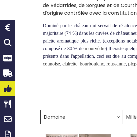
de Bédarrides, de Sorgues et de Courthé
d'origine contrôlée avec la constitutio
Dominé par le château qui servait de résidence
majoritaire (74 %)
dans les cuvées de châteaune
palette aromatique plus riche. (exceptions nota
composé de 80 % de
mourvèdre
) Il existe quel
présents dans l'appellation, ceci est due au com
counoise
,
clairette
,
bourboulenc
,
roussanne
,
picp
Domaine
Mill