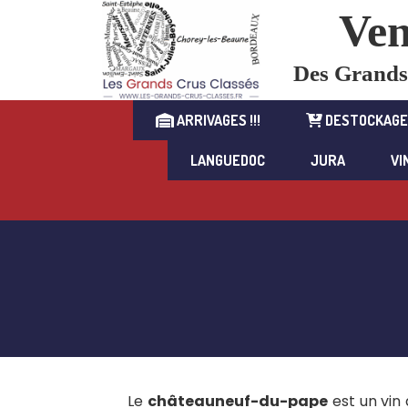
Ven
Des Grands C
ARRIVAGES !!!
DESTOCKAGE
LANGUEDOC
JURA
VI
Le
châteauneuf-du-pape
est un vin