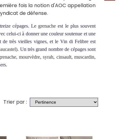
remière fois la notion d'AOC appellation
 syndicat de défense.
treize cépages
. Le
grenache
est le plus souvent
ec celui-ci à donner une couleur soutenue et une
e très vieilles vignes, et le Vin di Felibre est
aucastel
). Un très grand nombre de cépages sont
grenache
,
mourvèdre
,
syrah
,
cinsault
,
muscardin
,
iers
.
Trier par :