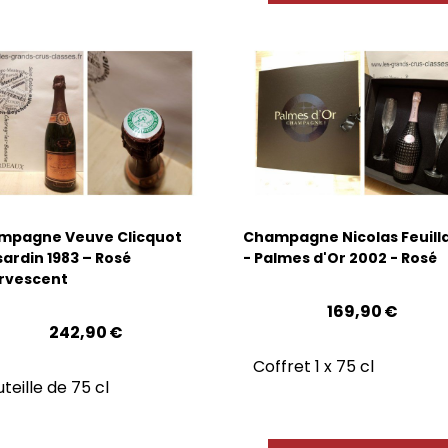
mpagne Veuve Clicquot
Champagne Nicolas Feuill
ardin 1983 – Rosé
- Palmes d'Or 2002 - Rosé
ervescent
169,90
€
242,90
€
Coffret 1 x 75 cl
teille de 75 cl