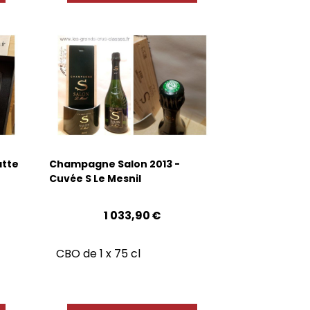
atte
Champagne Salon 2013 -
Cuvée S Le Mesnil
1 033,90
€
CBO de 1 x 75 cl