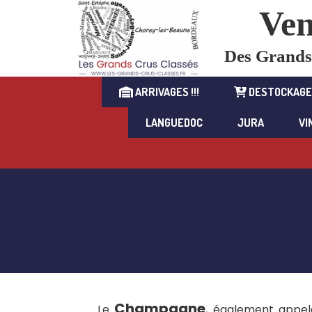
Ven
Des Grands C
ARRIVAGES !!!
DESTOCKAGE
LANGUEDOC
JURA
VI
Champagne
Le
, également appel