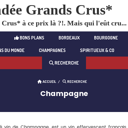
dée Grands Crus*
rus* à ce prix là ?!. Mais qui l'eût cru...
BONS PLANS
BORDEAUX
BOURGOGNE
NS DU MONDE
CHAMPAGNES
SPIRITUEUX & CO
RECHERCHE
ACCUEIL
RECHERCHE
Champagne
é vin de Champagne, est un vin effervescent français 